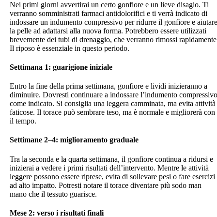
Nei primi giorni avvertirai un certo gonfiore e un lieve disagio. Ti
verranno somministrati farmaci antidolorifici e ti verrà indicato di
indossare un indumento compressivo per ridurre il gonfiore e aiutar
la pelle ad adattarsi alla nuova forma. Potrebbero essere utilizzati
brevemente dei tubi di drenaggio, che verranno rimossi rapidamente
Il riposo è essenziale in questo periodo.
Settimana 1: guarigione iniziale
Entro la fine della prima settimana, gonfiore e lividi inizieranno a
diminuire. Dovresti continuare a indossare l’indumento compressiv
come indicato. Si consiglia una leggera camminata, ma evita attività
faticose. Il torace può sembrare teso, ma è normale e migliorerà con
il tempo.
Settimane 2–4: miglioramento graduale
Tra la seconda e la quarta settimana, il gonfiore continua a ridursi e
inizierai a vedere i primi risultati dell’intervento. Mentre le attività
leggere possono essere riprese, evita di sollevare pesi o fare esercizi
ad alto impatto. Potresti notare il torace diventare più sodo man
mano che il tessuto guarisce.
Mese 2: verso i risultati finali