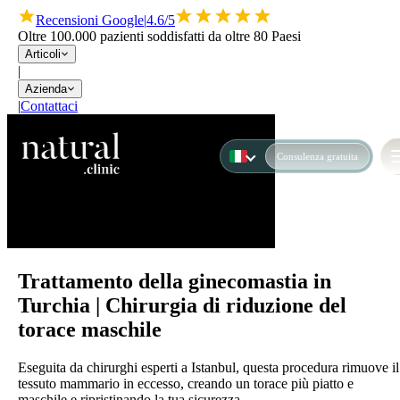
Recensioni Google
|
4.6/5
Oltre 100.000 pazienti soddisfatti da oltre 80 Paesi
Articoli
|
Azienda
|
Contattaci
Consulenza gratuita
Trattamento della ginecomastia in
Turchia | Chirurgia di riduzione del
torace maschile
Eseguita da chirurghi esperti a Istanbul, questa procedura rimuove il
tessuto mammario in eccesso, creando un torace più piatto e
maschile e ripristinando la tua sicurezza.