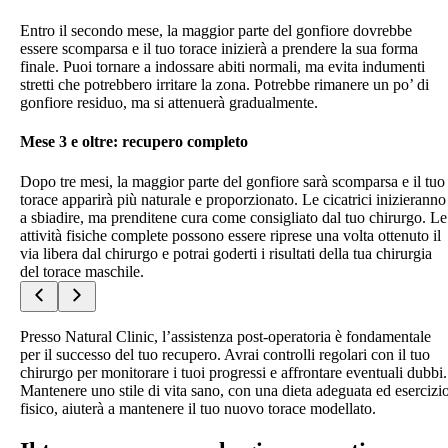
Entro il secondo mese, la maggior parte del gonfiore dovrebbe
essere scomparsa e il tuo torace inizierà a prendere la sua forma
finale. Puoi tornare a indossare abiti normali, ma evita indumenti
stretti che potrebbero irritare la zona. Potrebbe rimanere un po’ di
gonfiore residuo, ma si attenuerà gradualmente.
Mese 3 e oltre: recupero completo
Dopo tre mesi, la maggior parte del gonfiore sarà scomparsa e il tuo
torace apparirà più naturale e proporzionato. Le cicatrici inizieranno
a sbiadire, ma prenditene cura come consigliato dal tuo chirurgo. Le
attività fisiche complete possono essere riprese una volta ottenuto il
via libera dal chirurgo e potrai goderti i risultati della tua chirurgia
del torace maschile.
Presso Natural Clinic, l’assistenza post-operatoria è fondamentale
per il successo del tuo recupero. Avrai controlli regolari con il tuo
chirurgo per monitorare i tuoi progressi e affrontare eventuali dubbi.
Mantenere uno stile di vita sano, con una dieta adeguata ed esercizi
fisico, aiuterà a mantenere il tuo nuovo torace modellato.