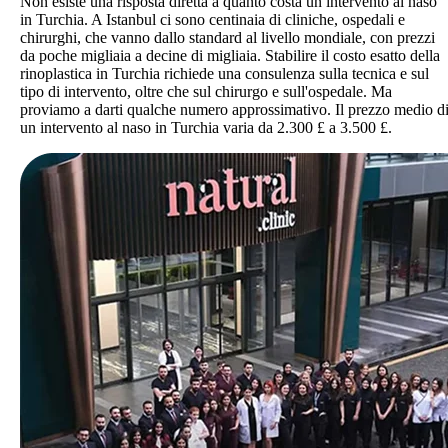
Non esiste una risposta diretta a quanto costa un intervento al naso
in Turchia. A Istanbul ci sono centinaia di cliniche, ospedali e
chirurghi, che vanno dallo standard al livello mondiale, con prezzi
da poche migliaia a decine di migliaia. Stabilire il costo esatto della
rinoplastica in Turchia richiede una consulenza sulla tecnica e sul
tipo di intervento, oltre che sul chirurgo e sull'ospedale. Ma
proviamo a darti qualche numero approssimativo. Il prezzo medio d
un intervento al naso in Turchia varia da 2.300 £ a 3.500 £.