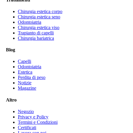
Chirurgia estetica corpo
Chirurgia estetica seno
Odontoiatria
Chirurgia estetica viso
Trapianto di capelli
Chirurgia bariatrica
Blog
Capelli
Odontoiatria
Estetica
Perdita di peso
Notizie
Magazine
Altro
Negozio
Privacy e Policy
Termini e Condizioni
Certificati
Lavora con noi