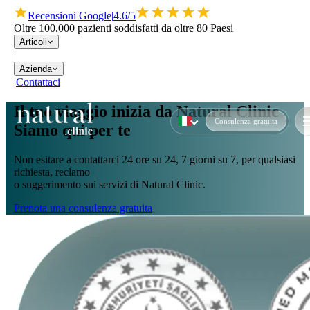
Recensioni Google
|
4.6/5
Oltre 100.000 pazienti soddisfatti da oltre 80 Paesi
Articoli
|
Azienda
|
Contattaci
Il tuo viaggio inizia da Natural Clinic
Consulenza gratuita
Siamo qui per te
Non esitare a contattarci 24 ore su 24, 7 giorni su 7, per qualsiasi
richiesta, reclamo
o suggerimento sui servizi di Natural Clinic.
Prenota una consulenza gratuita