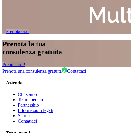
Prenota ora!
Prenota la tua
consulenza gratuita
Prenota ora!
Prenota una consulenza gratuita
Contattaci
Azienda
Chi siamo
Team medico
Partnership
Informazioni legali
Stampa
Contattaci
Trattamenti