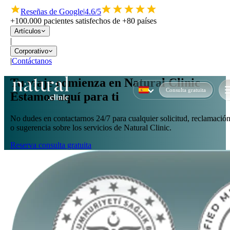
Reseñas de Google
|
4.6/5
+100.000 pacientes satisfechos de +80 países
Artículos
|
Corporativo
|
Contáctanos
Tu viaje comienza en Natural Clinic
Consulta gratuita
Estamos aquí para ti
No dudes en contactarnos 24/7 para cualquier solicitud, reclamació
o sugerencia sobre los servicios de Natural Clinic.
Reserva consulta gratuita