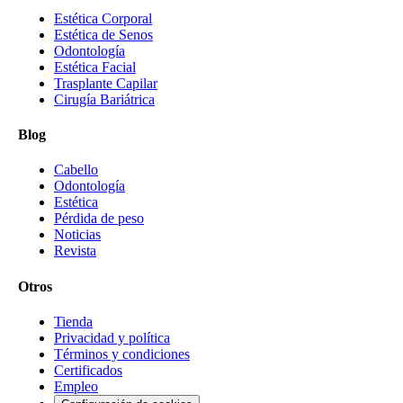
Estética Corporal
Estética de Senos
Odontología
Estética Facial
Trasplante Capilar
Cirugía Bariátrica
Blog
Cabello
Odontología
Estética
Pérdida de peso
Noticias
Revista
Otros
Tienda
Privacidad y política
Términos y condiciones
Certificados
Empleo