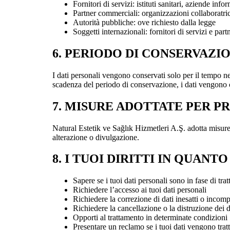
Fornitori di servizi: istituti sanitari, aziende infor
Partner commerciali: organizzazioni collaboratric
Autorità pubbliche: ove richiesto dalla legge
Soggetti internazionali: fornitori di servizi e part
6. PERIODO DI CONSERVAZIO
I dati personali vengono conservati solo per il tempo nec
scadenza del periodo di conservazione, i dati vengono c
7. MISURE ADOTTATE PER P
Natural Estetik ve Sağlık Hizmetleri A.Ş. adotta misure 
alterazione o divulgazione.
8. I TUOI DIRITTI IN QUANT
Sapere se i tuoi dati personali sono in fase di tra
Richiedere l’accesso ai tuoi dati personali
Richiedere la correzione di dati inesatti o incomp
Richiedere la cancellazione o la distruzione dei d
Opporti al trattamento in determinate condizioni
Presentare un reclamo se i tuoi dati vengono tratt