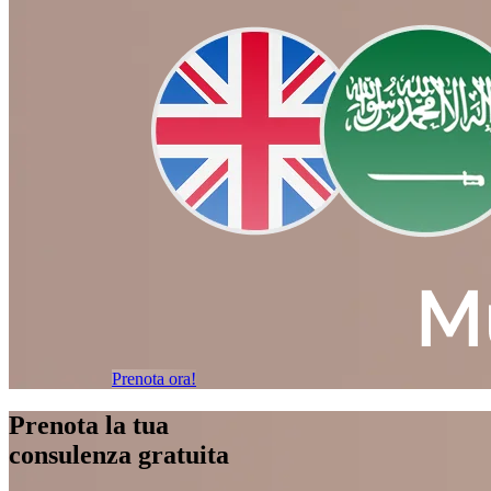
Prenota ora!
Prenota la tua
consulenza gratuita