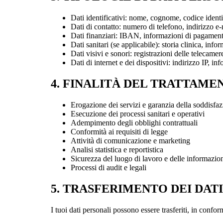
Dati identificativi: nome, cognome, codice identifi
Dati di contatto: numero di telefono, indirizzo e-
Dati finanziari: IBAN, informazioni di pagamento,
Dati sanitari (se applicabile): storia clinica, info
Dati visivi e sonori: registrazioni delle telecamer
Dati di internet e dei dispositivi: indirizzo IP, in
4. FINALITÀ DEL TRATTAME
Erogazione dei servizi e garanzia della soddisfaz
Esecuzione dei processi sanitari e operativi
Adempimento degli obblighi contrattuali
Conformità ai requisiti di legge
Attività di comunicazione e marketing
Analisi statistica e reportistica
Sicurezza del luogo di lavoro e delle informazio
Processi di audit e legali
5. TRASFERIMENTO DEI DAT
I tuoi dati personali possono essere trasferiti, in confo