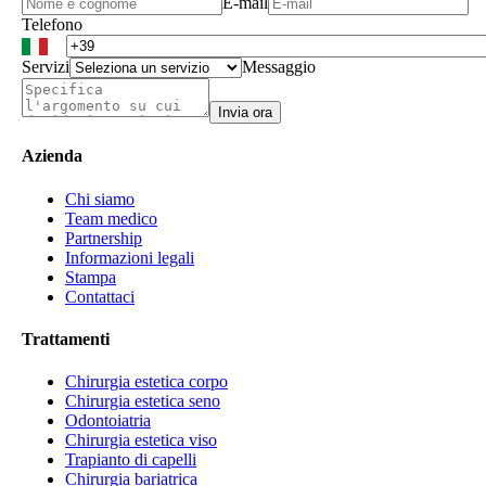
E-mail
Telefono
Servizi
Messaggio
Invia ora
Azienda
Chi siamo
Team medico
Partnership
Informazioni legali
Stampa
Contattaci
Trattamenti
Chirurgia estetica corpo
Chirurgia estetica seno
Odontoiatria
Chirurgia estetica viso
Trapianto di capelli
Chirurgia bariatrica