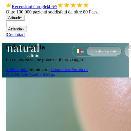
Recensioni Google
|
4.6/5
Oltre 100.000 pazienti soddisfatti da oltre 80 Paesi
Articoli
|
Azienda
|
Contattaci
Odontoiatria
Consulenza gratuita
La conoscenza che potenzia il tuo viaggio!
Tutti
Capelli
Odontoiatria
Cosmetico
Perdita di
Peso
Notizie
Estetica
Rivista