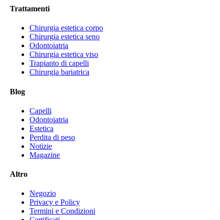
Trattamenti
Chirurgia estetica corpo
Chirurgia estetica seno
Odontoiatria
Chirurgia estetica viso
Trapianto di capelli
Chirurgia bariatrica
Blog
Capelli
Odontoiatria
Estetica
Perdita di peso
Notizie
Magazine
Altro
Negozio
Privacy e Policy
Termini e Condizioni
Certificati