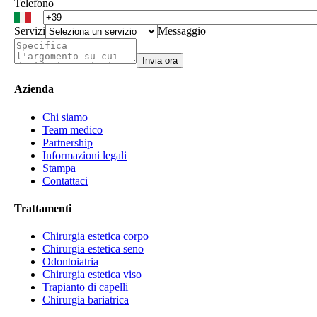
Telefono
Servizi
Messaggio
Invia ora
Azienda
Chi siamo
Team medico
Partnership
Informazioni legali
Stampa
Contattaci
Trattamenti
Chirurgia estetica corpo
Chirurgia estetica seno
Odontoiatria
Chirurgia estetica viso
Trapianto di capelli
Chirurgia bariatrica