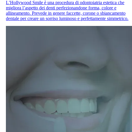
L’Hollywood Smile è una procedura di odontoiatria estetica che
migliora l’aspetto dei denti perfezionandone forma, colore e
allineamento. Prevede in genere faccette, corone o sbiancamento
dentale per creare un sorriso luminoso e perfettamente simmetrico.