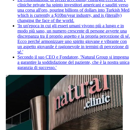
cliniche private ha spinto investitori americani e sauditi verso
una corsa all'oro, pouring billions of dollars into Turkish Med
which is currently a $10bn/year industry, and is (literally)
changing the face of the world.
'In un'epoca in cui gli esseri umani vivono più a lungo e in
modo più sano, un numero crescente di persone avverte una
discrepanza tra il proprio aspetto e la propria percezione di sé.
Ecco perché armonizzare uno spirito giovane e vibrante con
un aspetto giovanile è ragionevole in termini di percezione di
sé.'
Secondo il suo CEO e Fondatore, 'Natural Group si impegna
a garantire la soddisfazione del paziente, che è la nostra unica
garanzia di successo.'