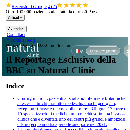
Recensioni Google
|
4.6/5
Oltre 100.000 pazienti soddisfatti da oltre 80 Paesi
Articoli
|
Azienda
|
Contattaci
Torna al blog
Notizie
6 luglio 2023
·
2 min di lettura
Consulenza gratuita
Il Reportage Esclusivo della
BBC su Natural Clinic
Indice
Chirurghi turchi, pazienti australiani, infermiere britanniche,
anestesisti turchi, traduttori tedeschi, cuochi georgiani,
receptionist russe e un cocktail di oltre 23 lingue, 17 razze e
19 specializzazioni mediche, tutto racchiuso in una lussuosa
clinica che è diventata uno dei centri più grandi e ambiziosi
d'Europa quando ha aperto le sue porte nel 2021.
La combinazione di prezzi accessibili, chirurghi eccellenti e