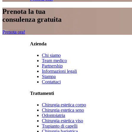
Prenota la tua
consulenza gratuita
Prenota ora!
Azienda
Chi siamo
Team medico
Partnership
Informazioni legali
Stampa
Contattaci
Trattamenti
Chirurgia estetica corpo
Chirurgia estetica seno
Odontoiatria
Chirurgia estetica viso
Trapianto di capelli
Chirurgia bariatrica