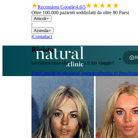
Recensioni Google
|
4.6/5
Oltre 100.000 pazienti soddisfatti da oltre 80 Paesi
Articoli
|
Azienda
|
Contattaci
Rivista
H
La conoscenza che potenzia il tuo viaggio!
Tutti
Capelli
Odontoiatria
Cosmetico
Perdita di Peso
Noti