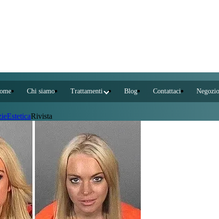
ome
Chi siamo
Trattamenti
Blog
Contattaci
Negozi
zie
Estetica
Rivista