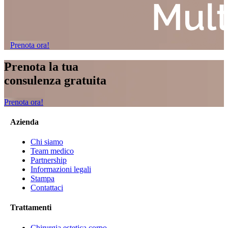
Prenota ora!
Prenota la tua
consulenza gratuita
Prenota ora!
Azienda
Chi siamo
Team medico
Partnership
Informazioni legali
Stampa
Contattaci
Trattamenti
Chirurgia estetica corpo