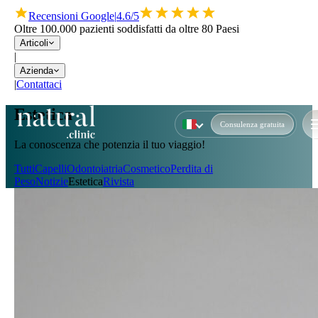
Recensioni Google
|
4.6/5
Oltre 100.000 pazienti soddisfatti da oltre 80 Paesi
Articoli
|
Azienda
|
Contattaci
Estetica
Consulenza gratuita
La conoscenza che potenzia il tuo viaggio!
Tutti
Capelli
Odontoiatria
Cosmetico
Perdita di
Peso
Notizie
Estetica
Rivista