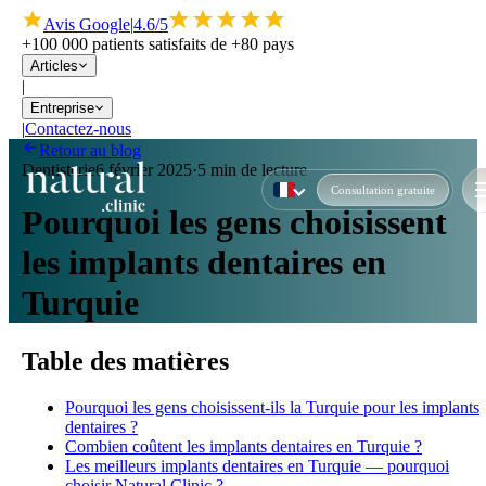
Avis Google
|
4.6/5
+100 000 patients satisfaits de +80 pays
Articles
|
Entreprise
|
Contactez-nous
Retour au blog
Dentisterie
6 février 2025
·
5 min de lecture
Consultation gratuite
Pourquoi les gens choisissent
les implants dentaires en
Turquie
Table des matières
Pourquoi les gens choisissent-ils la Turquie pour les implants
dentaires ?
Combien coûtent les implants dentaires en Turquie ?
Les meilleurs implants dentaires en Turquie — pourquoi
choisir Natural Clinic ?