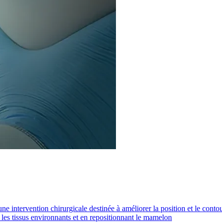
une intervention chirurgicale destinée à améliorer la position et le cont
nt les tissus environnants et en repositionnant le mamelon