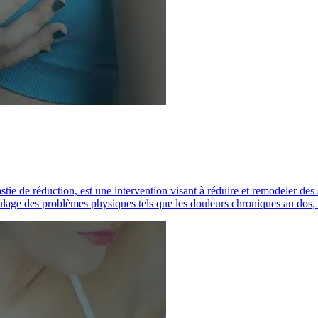
de réduction, est une intervention visant à réduire et remodeler des se
ulage des problèmes physiques tels que les douleurs chroniques au dos,