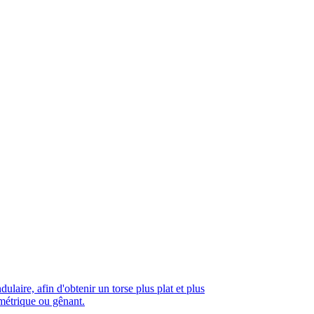
ulaire, afin d'obtenir un torse plus plat et plus
métrique ou gênant.