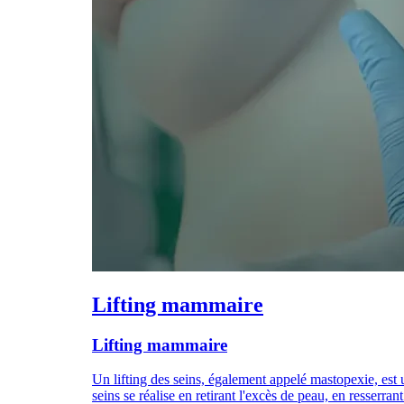
Lifting mammaire
Lifting mammaire
Un lifting des seins, également appelé mastopexie, est 
seins se réalise en retirant l'excès de peau, en resserra