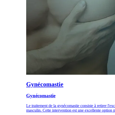
Gynécomastie
Gynécomastie
Le traitement de la gynécomastie consiste à retirer l'exc
masculin. Cette intervention est une excellente opti