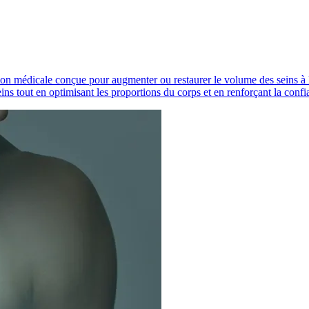
on médicale conçue pour augmenter ou restaurer le volume des seins à l
ins tout en optimisant les proportions du corps et en renforçant la confi