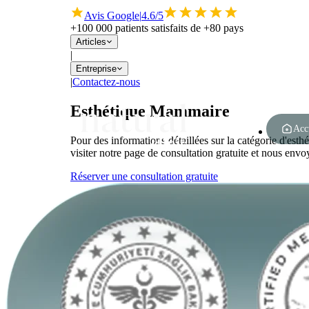
Avis Google
|
4.6/5
+100 000 patients satisfaits de +80 pays
Articles
|
Entreprise
|
Contactez-nous
Esthétique Mammaire
Acc
Pour des informations détaillées sur la catégorie d'es
visiter notre page de consultation gratuite et nous env
Réserver une consultation gratuite