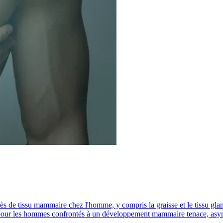
ès de tissu mammaire chez l'homme, y compris la graisse et le tissu gland
on pour les hommes confrontés à un développement mammaire tenace, asy