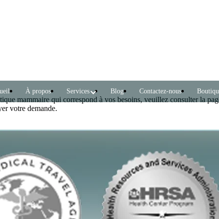
ueil
À propos
Services
Blog
Contactez-nous
Boutiqu
thétique mammaire qui correspond à vos besoins, veuillez consulter la pa
oyer votre demande.