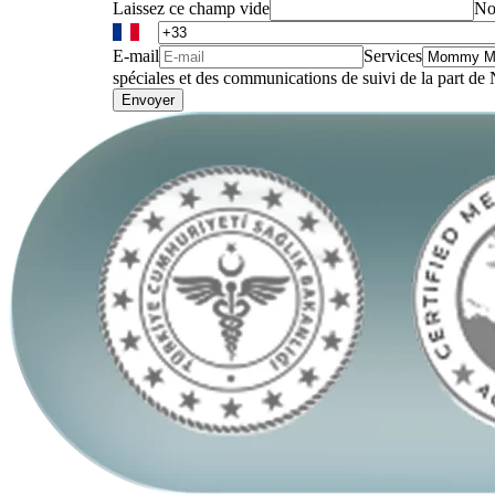
Laissez ce champ vide
No
E-mail
Services
spéciales et des communications de suivi de la part de
Envoyer