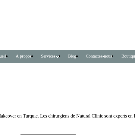
ueil
À propos
Services
Blog
Contactez-nous
Boutiqu
over en Turquie. Les chirurgiens de Natural Clinic sont experts en lif