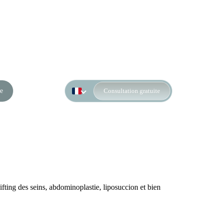
e
Consultation gratuite
ting des seins, abdominoplastie, liposuccion et bien