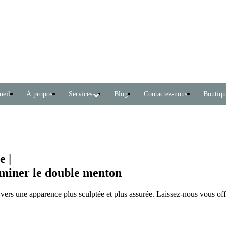
ueil
À propos
Services
Blog
Contactez-nous
Boutiqu
e |
iminer le double menton
ers une apparence plus sculptée et plus assurée. Laissez-nous vous off