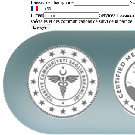
Laissez ce champ vide
No
E-mail
Services
spéciales et des communications de suivi de la part de
Envoyer