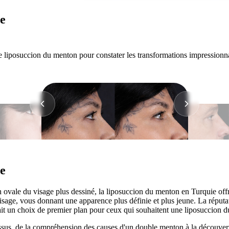
e
de liposuccion du menton pour constater les transformations impressionn
e
ovale du visage plus dessiné, la liposuccion du menton en Turquie offre
visage, vous donnant une apparence plus définie et plus jeune. La réputat
ait un choix de premier plan pour ceux qui souhaitent une liposuccion d
s, de la compréhension des causes d'un double menton à la découverte