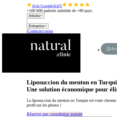
Avis Google
|
4.6/5
+100 000 patients satisfaits de +80 pays
Articles
|
Entreprise
|
Contactez-nous
Acc
Liposuccion du menton en Turqui
Une solution économique pour él
La liposuccion du menton en Turquie est votre chemin v
profil sur les photos !
Réserver une consultation gratuite