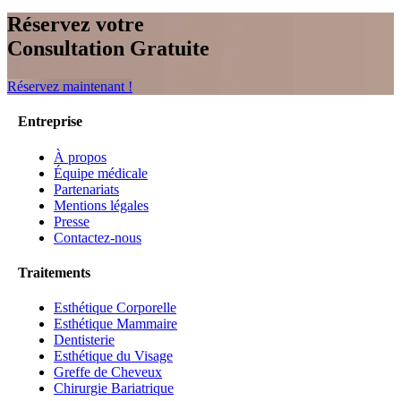
Réservez votre
Consultation Gratuite
Réservez maintenant !
Entreprise
À propos
Équipe médicale
Partenariats
Mentions légales
Presse
Contactez-nous
Traitements
Esthétique Corporelle
Esthétique Mammaire
Dentisterie
Esthétique du Visage
Greffe de Cheveux
Chirurgie Bariatrique