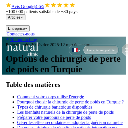
Avis Google
|
4.6/5
+100 000 patients satisfaits de +80 pays
Articles
|
Entreprise
|
Contactez-nous
Retour au blog
Perte de poids
10 février 2025
·
12 min de lecture
Consultation gratuite
Options de chirurgie de perte
de poids en Turquie
Table des matières
Comment votre corps utilise l'énergie
Pourquoi choisir la chirurgie de perte de poids en Turquie ?
Types de chirurgie bariatrique disponibles
Les bienfaits naturels de la chirurgie de perte de poids
Préparer votre parcours de perte de poids
Gérer les effets secondaires et adopter la guérison naturelle
De vraies histoires de réussite de patients internationaux