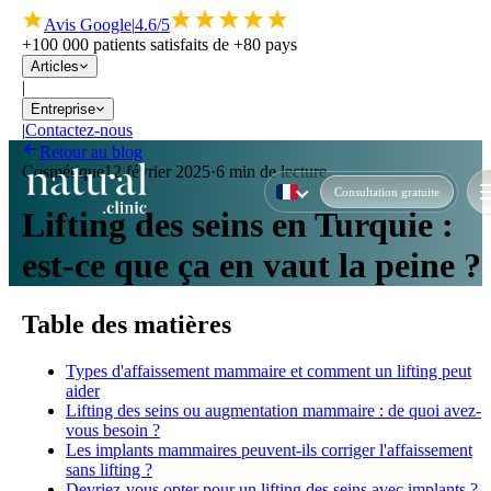
Avis Google
|
4.6/5
+100 000 patients satisfaits de +80 pays
Articles
|
Entreprise
|
Contactez-nous
Retour au blog
Cosmétique
12 février 2025
·
6 min de lecture
Consultation gratuite
Lifting des seins en Turquie :
est-ce que ça en vaut la peine ?
Table des matières
Types d'affaissement mammaire et comment un lifting peut
aider
Lifting des seins ou augmentation mammaire : de quoi avez-
vous besoin ?
Les implants mammaires peuvent-ils corriger l'affaissement
sans lifting ?
Devriez-vous opter pour un lifting des seins avec implants ?