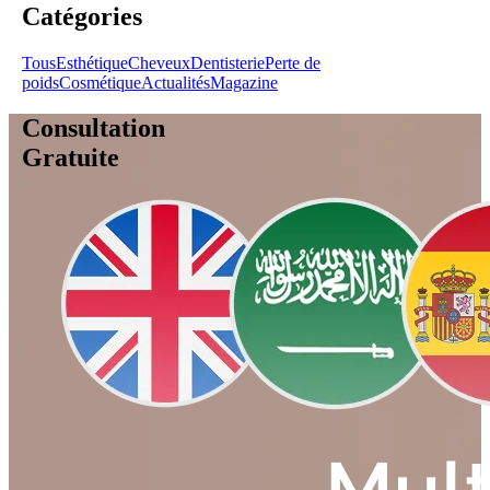
Catégories
Tous
Esthétique
Cheveux
Dentisterie
Perte de
poids
Cosmétique
Actualités
Magazine
Consultation
Gratuite