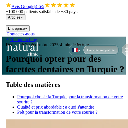
Avis Google
|
4.6/5
+100 000 patients satisfaits de +80 pays
Articles
|
Entreprise
|
Contactez-nous
Retour au blog
Dentisterie
20 décembre 2025
·
4 min de lecture
Consultation gratuite
Pourquoi opter pour des
facettes dentaires en Turquie ?
Table des matières
Pourquoi choisir la Turquie pour la transformation de votre
sourire ?
Qualité et prix abordable : à quoi s'attendre
Prêt pour la transformation de votre sourire ?