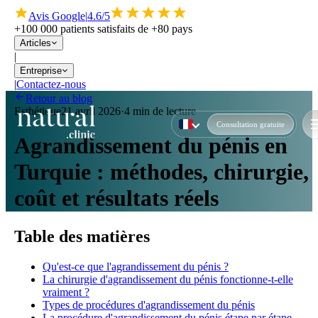
Avis Google
|
4.6/5
+100 000 patients satisfaits de +80 pays
Articles
|
Entreprise
|
Contactez-nous
Retour au blog
Esthétique
21 avril 2026
·
4 min de lecture
Consultation gratuite
Agrandissement du pénis en
Turquie : méthodes, chirurgie,
coût et résultats réels
Table des matières
Qu'est-ce que l'agrandissement du pénis ?
La chirurgie d'agrandissement du pénis fonctionne-t-elle
vraiment ?
Types de procédures d'agrandissement du pénis
La procédure d'agrandissement du pénis étape par étape