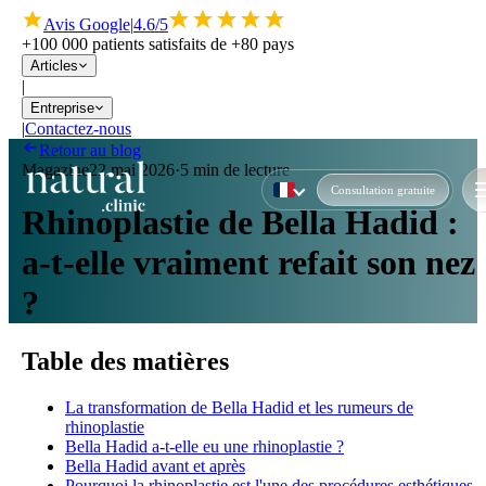
Avis Google
|
4.6/5
+100 000 patients satisfaits de +80 pays
Articles
|
Entreprise
|
Contactez-nous
Retour au blog
Magazine
22 mai 2026
·
5 min de lecture
Consultation gratuite
Rhinoplastie de Bella Hadid :
a-t-elle vraiment refait son nez
?
Table des matières
La transformation de Bella Hadid et les rumeurs de
rhinoplastie
Bella Hadid a-t-elle eu une rhinoplastie ?
Bella Hadid avant et après
Pourquoi la rhinoplastie est l'une des procédures esthétiques