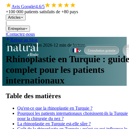
Avis Google
|
4.6/5
+100 000 patients satisfaits de +80 pays
Articles
|
Entreprise
|
Contactez-nous
Retour au blog
Cosmétique
23 mars 2026
·
12 min de lecture
Consultation gratuite
Rhinoplastie en Turquie : guid
complet pour les patients
internationaux
Table des matières
Qu'est-ce que la rhinoplastie en Turquie ?
Pourquoi les patients internationaux choisissent-ils la Turquie
pour la chirurgie du nez ?
La rhinoplastie en Turquie est-elle sûre ?
Coût de la rhinoplastie en Turquie : qu'est-ce qui influence le