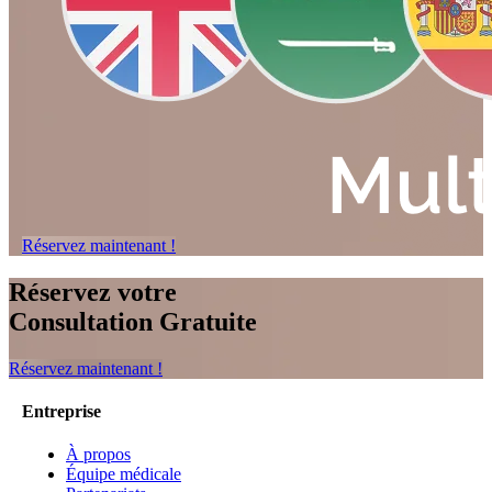
Réservez maintenant !
Réservez votre
Consultation Gratuite
Réservez maintenant !
Entreprise
À propos
Équipe médicale