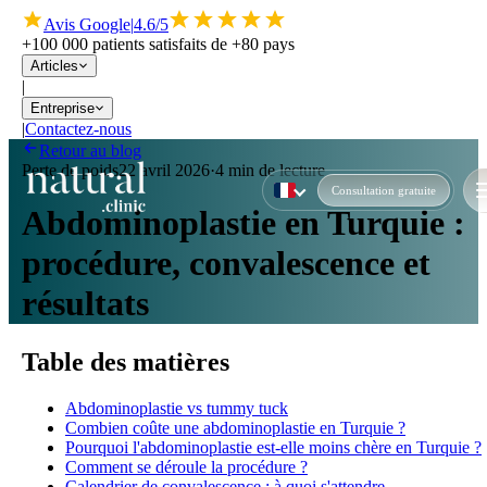
Avis Google
|
4.6/5
+100 000 patients satisfaits de +80 pays
Articles
|
Entreprise
|
Contactez-nous
Retour au blog
Perte de poids
22 avril 2026
·
4 min de lecture
Consultation gratuite
Abdominoplastie en Turquie :
procédure, convalescence et
résultats
Table des matières
Abdominoplastie vs tummy tuck
Combien coûte une abdominoplastie en Turquie ?
Pourquoi l'abdominoplastie est-elle moins chère en Turquie ?
Comment se déroule la procédure ?
Calendrier de convalescence : à quoi s'attendre