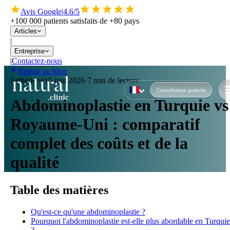
Avis Google
|
4.6/5
+100 000 patients satisfaits de +80 pays
Articles
|
Entreprise
|
Contactez-nous
Retour au blog
Esthétique
15 mai 2026
·
7 min de lecture
Consultation gratuite
Abdominoplastie en Turquie vs
Royaume-Uni : comparatif
complet des coûts et de la
qualité
Table des matières
Qu'est-ce qu'une abdominoplastie ?
Pourquoi l'abdominoplastie est-elle plus abordable en Turquie