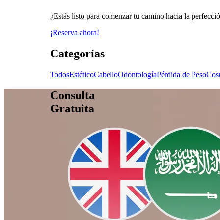
¿Estás listo para comenzar tu camino hacia la perfecci
¡Reserva ahora!
Categorías
Todos
Estético
Cabello
Odontología
Pérdida de Peso
Cos
Consulta
Gratuita