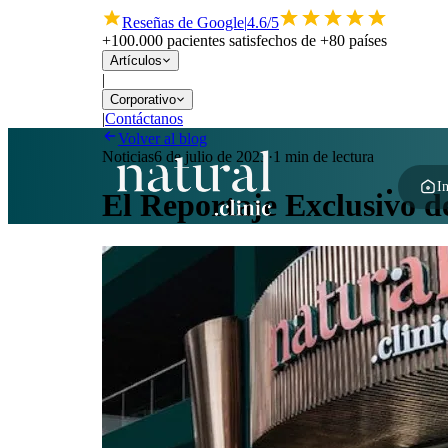
Reseñas de Google
|
4.6/5
+100.000 pacientes satisfechos de +80 países
Artículos
|
Corporativo
|
Contáctanos
Volver al blog
Noticias
6 de julio de 2023
·
1 min de lectura
In
El Reportaje Exclusivo d