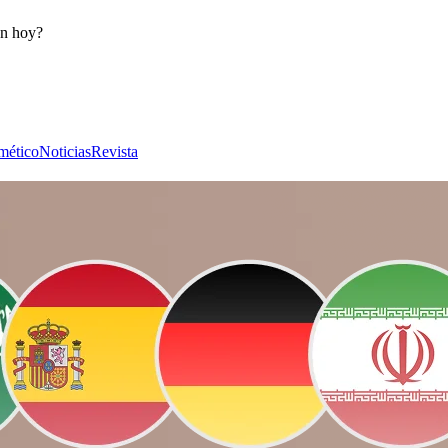
ón hoy?
mético
Noticias
Revista