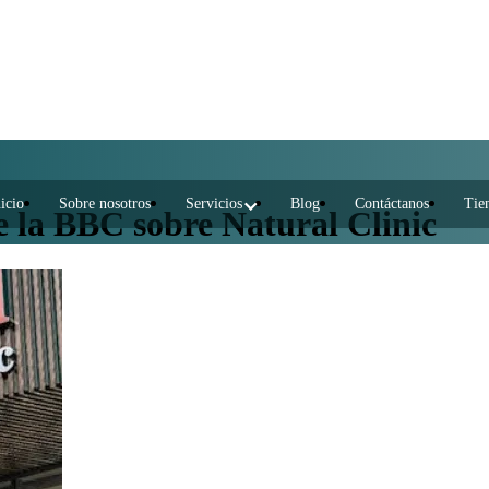
icio
Sobre nosotros
Servicios
Blog
Contáctanos
Tie
e la BBC sobre Natural Clinic