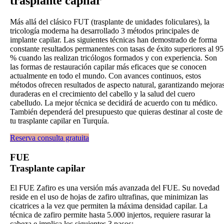
trasplante capilar
Más allá del clásico FUT (trasplante de unidades foliculares), la
tricología moderna ha desarrollado 3 métodos principales de
implante capilar. Las siguientes técnicas han demostrado de forma
constante resultados permanentes con tasas de éxito superiores al 95
% cuando las realizan tricólogos formados y con experiencia. Son
las formas de restauración capilar más eficaces que se conocen
actualmente en todo el mundo. Con avances continuos, estos
métodos ofrecen resultados de aspecto natural, garantizando mejora
duraderas en el crecimiento del cabello y la salud del cuero
cabelludo. La mejor técnica se decidirá de acuerdo con tu médico.
También dependerá del presupuesto que quieras destinar al coste de
tu trasplante capilar en Turquía.
Reserva consulta gratuita
FUE
Trasplante capilar
El FUE Zafiro es una versión más avanzada del FUE. Su novedad
reside en el uso de hojas de zafiro ultrafinas, que minimizan las
cicatrices a la vez que permiten la máxima densidad capilar. La
técnica de zafiro permite hasta 5.000 injertos, requiere rasurar la
cabeza e implica los siguientes 3 pasos: