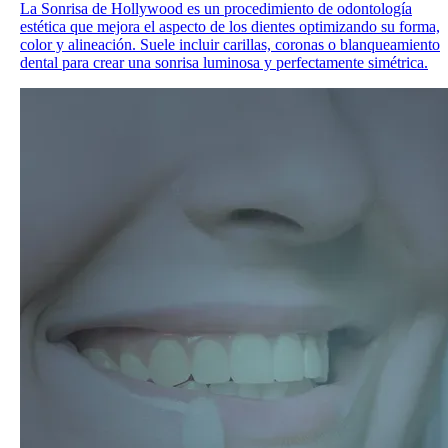
La Sonrisa de Hollywood es un procedimiento de odontología
estética que mejora el aspecto de los dientes optimizando su forma,
color y alineación. Suele incluir carillas, coronas o blanqueamiento
dental para crear una sonrisa luminosa y perfectamente simétrica.