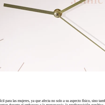
cil para las mujeres, ya que afecta no solo a su aspecto físico, sino ta
tan durante el embarazo o la menopausia, la predisposición genética, l