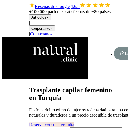
Reseñas de Google
|
4.6/5
+100.000 pacientes satisfechos de +80 países
Artículos
|
Corporativo
|
Contáctanos
In
Trasplante capilar femenino
en Turquía
Disfruta del máximo de injertos y densidad para una co
naturales y duraderos a un precio asequible de trasplan
Reserva consulta gratuita