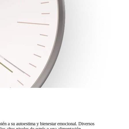
mbién a su autoestima y bienestar emocional. Diversos
os altos niveles de estrés o una alimentación