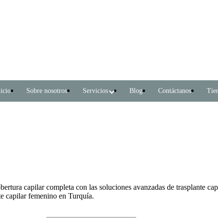
icio
Sobre nosotros
Servicios
Blog
Contáctanos
Tie
bertura capilar completa con las soluciones avanzadas de trasplante ca
te capilar femenino en Turquía.