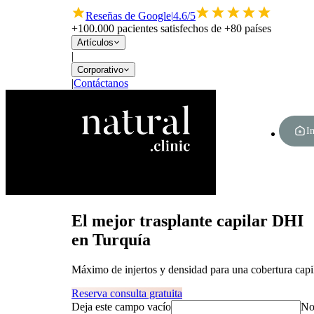
Reseñas de Google
|
4.6/5
+100.000 pacientes satisfechos de +80 países
Artículos
|
Corporativo
|
Contáctanos
In
El mejor trasplante capilar DHI
en Turquía
Máximo de injertos y densidad para una cobertura capila
Reserva consulta gratuita
Deja este campo vacío
No