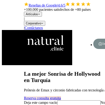
Reseñas de Google
|
4.6/5
+100.000 pacientes satisfechos de +80 países
Artículos
|
Corporativo
|
Contáctanos
In
La mejor Sonrisa de Hollywood
en Turquía
Prótesis de Emax y circonio fabricadas con tecnología
Reserva consulta gratuita
Deja este campo vacío
No