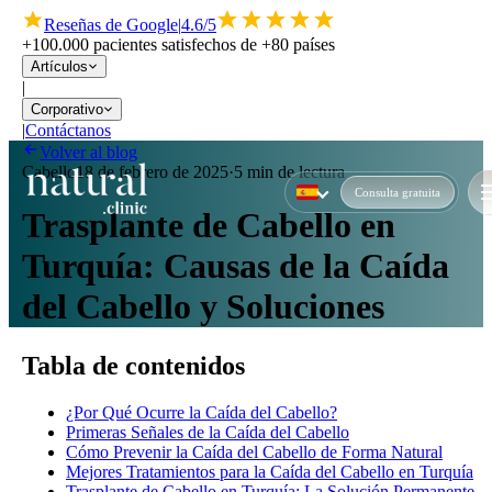
Reseñas de Google
|
4.6/5
+100.000 pacientes satisfechos de +80 países
Artículos
|
Corporativo
|
Contáctanos
Volver al blog
Cabello
18 de febrero de 2025
·
5 min de lectura
Consulta gratuita
Trasplante de Cabello en
Turquía: Causas de la Caída
del Cabello y Soluciones
Tabla de contenidos
¿Por Qué Ocurre la Caída del Cabello?
Primeras Señales de la Caída del Cabello
Cómo Prevenir la Caída del Cabello de Forma Natural
Mejores Tratamientos para la Caída del Cabello en Turquía
Trasplante de Cabello en Turquía: La Solución Permanente