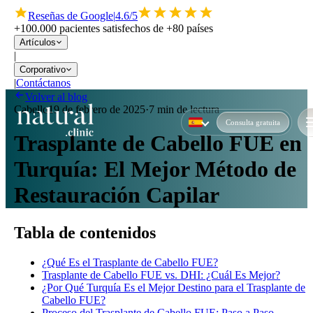
Reseñas de Google
|
4.6/5
+100.000 pacientes satisfechos de +80 países
Artículos
|
Corporativo
|
Contáctanos
Volver al blog
Cabello
19 de febrero de 2025
·
7 min de lectura
Consulta gratuita
Trasplante de Cabello FUE en
Turquía: El Mejor Método de
Restauración Capilar
Tabla de contenidos
¿Qué Es el Trasplante de Cabello FUE?
Trasplante de Cabello FUE vs. DHI: ¿Cuál Es Mejor?
¿Por Qué Turquía Es el Mejor Destino para el Trasplante de
Cabello FUE?
Proceso del Trasplante de Cabello FUE: Paso a Paso