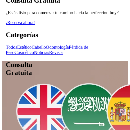
Consulta Gratuita
¿Estás listo para comenzar tu camino hacia la perfección hoy?
¡Reserva ahora!
Categorías
Todos
Estético
Cabello
Odontología
Pérdida de
Peso
Cosmético
Noticias
Revista
Consulta
Gratuita