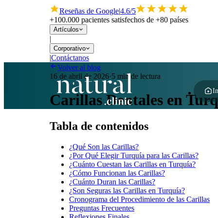
Reseñas de Google
|
4.6/5
+100.000 pacientes satisfechos de +80 países
Artículos
|
Corporativo
|
Contáctanos
Volver al blog
16 de abril de 2026
·
5 min de lectura
In
Carillas Dentales en Tur
Tabla de contenidos
¿Qué Son las Carillas?
¿Por Qué Elegir Turquía para las Carillas?
¿Cuánto Cuestan las Carillas en Turquía?
¿Cómo Funcionan las Carillas?
¿Cuánto Duran las Carillas?
¿Son Seguras las Carillas en Turquía?
Cronograma del Procedimiento de las Carillas
Preguntas Frecuentes
Reflexiones Finales