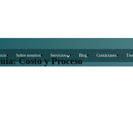
icio
Sobre nosotros
Servicios
Blog
Contáctanos
Tie
quía: Costo y Proceso