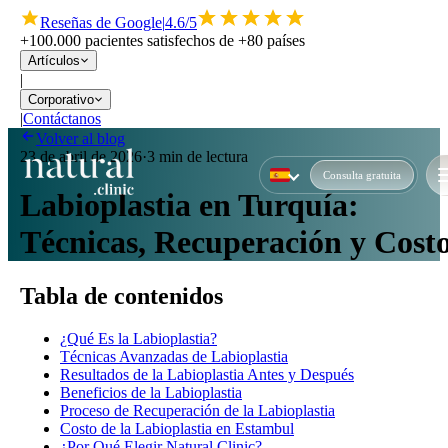
Reseñas de Google
|
4.6/5
+100.000 pacientes satisfechos de +80 países
Artículos
|
Corporativo
|
Contáctanos
Volver al blog
23 de abril de 2026
·
3 min de lectura
Consulta gratuita
Labioplastia en Turquía:
Técnicas, Recuperación y Cost
Tabla de contenidos
¿Qué Es la Labioplastia?
Técnicas Avanzadas de Labioplastia
Resultados de la Labioplastia Antes y Después
Beneficios de la Labioplastia
Proceso de Recuperación de la Labioplastia
Costo de la Labioplastia en Estambul
¿Por Qué Elegir Natural Clinic?