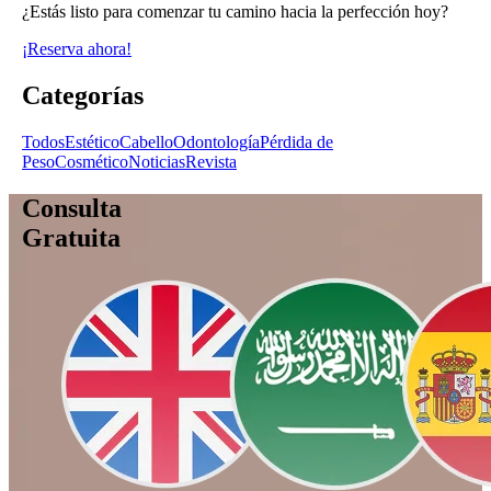
¿Estás listo para comenzar tu camino hacia la perfección hoy?
¡Reserva ahora!
Categorías
Todos
Estético
Cabello
Odontología
Pérdida de
Peso
Cosmético
Noticias
Revista
Consulta
Gratuita