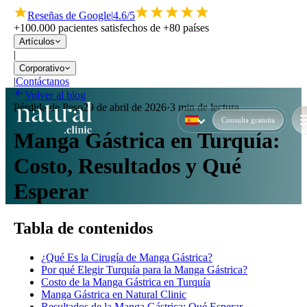
Reseñas de Google
|
4.6/5
+100.000 pacientes satisfechos de +80 países
Artículos
|
Corporativo
|
Contáctanos
Volver al blog
Pérdida de Peso
29 de abril de 2026
·
3 min de lectura
Consulta gratuita
Manga Gástrica en Turquía:
Costo, Resultados y Qué
Esperar
Tabla de contenidos
¿Qué Es la Cirugía de Manga Gástrica?
Por qué Elegir Turquía para la Manga Gástrica?
Costo de la Manga Gástrica en Turquía
Manga Gástrica en Natural Clinic
Resultados de la Manga Gástrica: Qué Esperar