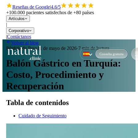
Reseñas de Google
|
4.6/5
+100.000 pacientes satisfechos de +80 países
Artículos
|
Corporativo
|
Contáctanos
Volver al blog
Pérdida de Peso
11 de mayo de 2026
·
7 min de lectura
Consulta gratuita
Balón Gástrico en Turquía:
Costo, Procedimiento y
Recuperación
Tabla de contenidos
Cuidado de Seguimiento