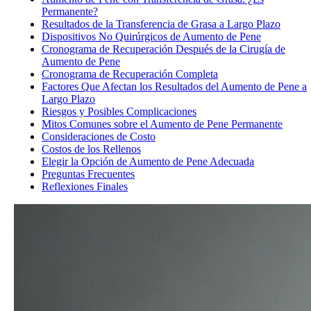
Permanente?
Resultados de la Transferencia de Grasa a Largo Plazo
Dispositivos No Quirúrgicos de Aumento de Pene
Cronograma de Recuperación Después de la Cirugía de
Aumento de Pene
Cronograma de Recuperación Completa
Factores Que Afectan los Resultados del Aumento de Pene a
Largo Plazo
Riesgos y Posibles Complicaciones
Mitos Comunes sobre el Aumento de Pene Permanente
Consideraciones de Costo
Costos de los Rellenos
Elegir la Opción de Aumento de Pene Adecuada
Preguntas Frecuentes
Reflexiones Finales