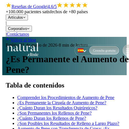
Reseñas de Google
|
4.6/5
+100.000 pacientes satisfechos de +80 países
Artículos
|
Corporativo
|
Contáctanos
Volver al blog
Estético
21 de mayo de 2026
·
8 min de lectura
Consulta gratuita
¿Es Permanente el Aumento de
Pene?
Tabla de contenidos
Comprender los Procedimientos de Aumento de Pene
¿Es Permanente la Cirugía de Aumento de Pene?
¿Cuánto Duran los Resultados Quirúrgicos?
¿Son Permanentes los Rellenos de Pene?
¿Cuánto Duran los Rellenos de Pene?
¿Son Posibles los Resultados de Relleno a Largo Plazo?
Aumento de Pene con Transferencia de Grasa: ¿Es