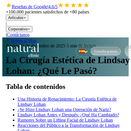
Reseñas de Google
|
4.6/5
+100.000 pacientes satisfechos de +80 países
Artículos
|
Corporativo
|
Contáctanos
Volver al blog
Revista
23 de diciembre de 2025
·
5 min de lectura
Consulta gratuita
La Cirugía Estética de Lindsay
Lohan: ¿Qué Le Pasó?
Tabla de contenidos
Una Historia de Renacimiento: La Cirugía Estética de
Lindsay Lohan
¿Se Hizo Lindsay Lohan una Operación de Nariz?
Lindsay Lohan Antes y Después: ¿Qué Ha Cambiado?
Rumores Sobre un Lifting Facial de Lindsay Lohan
Reacciones del Público a la Transformación de Lindsay
Lohan