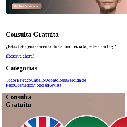
Consulta Gratuita
¿Estás listo para comenzar tu camino hacia la perfección hoy?
¡Reserva ahora!
Categorías
Todos
Estético
Cabello
Odontología
Pérdida de
Peso
Cosmético
Noticias
Revista
Consulta
Gratuita