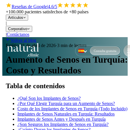
Reseñas de Google
|
4.6/5
+100.000 pacientes satisfechos de +80 países
Artículos
|
Corporativo
|
Contáctanos
Volver al blog
Estético
21 de abril de 2026
·
3 min de lectura
Consulta gratuita
Aumento de Senos en Turquía:
Costo y Resultados
Tabla de contenidos
¿Qué Son los Implantes de Senos?
¿Por Qué Elegir Turquía para un Aumento de Senos?
Costo de los Implantes de Senos en Turquía (Todo Incluido)
Implantes de Senos Naturales en Turquía: Resultados
Implantes de Senos Antes y Después en Turquía
¿Son Seguros los Implantes de Senos en Turquía?
¿Cuánto Duran los Implantes de Senos?