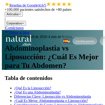
Reseñas de Google
|
4.6/5
+100.000 pacientes satisfechos de +80 países
Artículos
|
Corporativo
|
Contáctanos
Volver al blog
Cosmético
3 de abril de 2026
·
4 min de lectura
Consulta gratuita
Abdominoplastia vs
Liposucción: ¿Cuál Es Mejor
para Tu Abdomen?
Tabla de contenidos
¿Qué Es la Liposucción?
¿Qué Es una Abdominoplastia?
Diferencias Clave: Liposucción vs Abdominoplastia
¿Cuál Es Mejor: Abdominoplastia o Liposucción?
Consideraciones de Costo: Liposucción vs Abdominoplastia