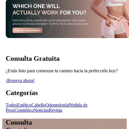
Consulta Gratuita
¿Estás listo para comenzar tu camino hacia la perfección hoy?
¡Reserva ahora!
Categorías
Todos
Estético
Cabello
Odontología
Pérdida de
Peso
Cosmético
Noticias
Revista
Consulta